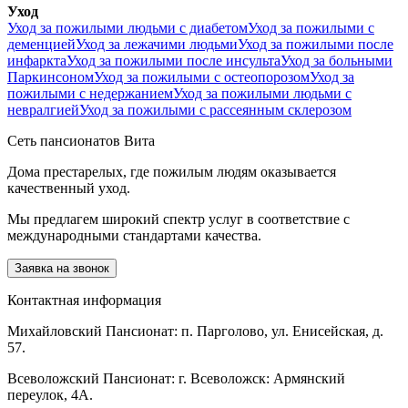
Уход
Уход за пожилыми людьми с диабетом
Уход за пожилыми с
деменцией
Уход за лежачими людьми
Уход за пожилыми после
инфаркта
Уход за пожилыми после инсульта
Уход за больными
Паркинсоном
Уход за пожилыми с остеопорозом
Уход за
пожилыми с недержанием
Уход за пожилыми людьми с
невралгией
Уход за пожилыми с рассеянным склерозом
Сеть пансионатов Вита
Дома престарелых, где пожилым людям оказывается
качественный уход.
Мы предлагем широкий спектр услуг в соответствие с
международными стандартами качества.
Заявка на звонок
Контактная информация
Михайловский Пансионат: п. Парголово, ул. Енисейская, д.
57.
Всеволожский Пансионат: г. Всеволожск: Армянский
переулок, 4А.