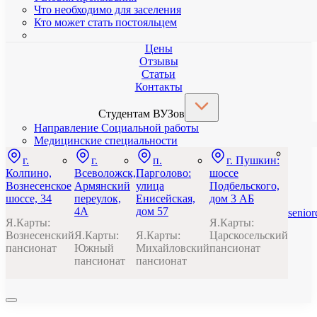
Что необходимо для заселения
Кто может стать постояльцем
Цены
Отзывы
Статьи
Контакты
Студентам ВУЗов
Направление Социальной работы
Медицинские специальности
г.
г.
п.
г. Пушкин:
Колпино,
Всеволожск,
Парголово:
шоссе
Вознесенское
Армянский
улица
Подбельского,
шоссе, 34
переулок,
Енисейская,
дом 3 АБ
4А
дом 57
senio
Я.Карты:
Я.Карты:
Вознесенский
Я.Карты:
Я.Карты:
Царскосельский
пансионат
Южный
Михайловский
пансионат
пансионат
пансионат