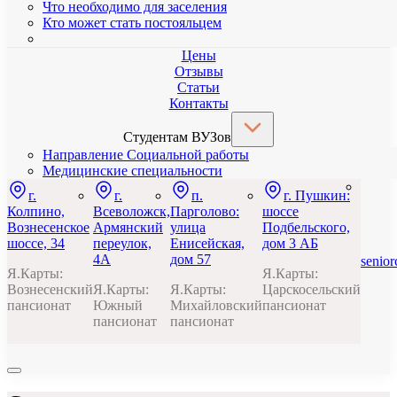
Что необходимо для заселения
Кто может стать постояльцем
Цены
Отзывы
Статьи
Контакты
Студентам ВУЗов
Направление Социальной работы
Медицинские специальности
г.
г.
п.
г. Пушкин:
Колпино,
Всеволожск,
Парголово:
шоссе
Вознесенское
Армянский
улица
Подбельского,
шоссе, 34
переулок,
Енисейская,
дом 3 АБ
4А
дом 57
senio
Я.Карты:
Я.Карты:
Вознесенский
Я.Карты:
Я.Карты:
Царскосельский
пансионат
Южный
Михайловский
пансионат
пансионат
пансионат