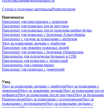
Политика конфиденциальности
Статьи и полезные материалы
Реабилитация
Пансионаты
Пансионат для престарелых с неврозом
Пансионат для пожилых после инсульта
Пансионат для пожилых после перелома шейки бедра
Пансионат для пожилых с болезнью Альцгеймера
Пансионат с уходом за пожилыми с артрозом
Уход за пожилыми людьми с диабетом
Пансионат для лежачих пожилых людей
Пансионат для пожилых с болезнью Паркинсона
Пансионаты для психически больных в СПБ
Пансионаты для пожилых с депрессией
Пансионаты для слабовидящих
Пансионат для пожилых с деменцией
Уход
Уход за пожилыми людьми с диабетом
Уход за пожилыми с
деменцией
Уход за лежачими людьми
Уход за пожилыми после
инфаркта
Уход за пожилыми после инсульта
Уход за больными
Паркинсоном
Уход за пожилыми с остеопорозом
Уход за
пожилыми с недержанием
Уход за пожилыми людьми с
невралгией
Уход за пожилыми с рассеянным склерозом