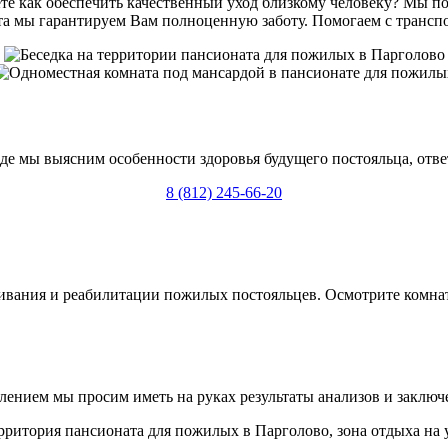
ете как обеспечить качественный уход близкому человеку? Мы п
та мы гарантируем Вам полноценную заботу. Помогаем с транспо
де мы выясним особенности здоровья будущего постояльца, отве
8 (812) 245-66-20
ивания и реабилитации пожилых постояльцев. Осмотрите комнаты
лением мы просим иметь на руках результаты анализов и заключ